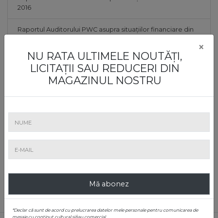
2016
Raportul Auditorului PWC asupra situațiilor financiare din
2015
×
NU RATA ULTIMELE NOUTĂȚI,
Raportul Auditorului PWC asupra situațiilor financiare din
LICITAȚII SAU REDUCERI DIN
2014
MAGAZINUL NOSTRU
Raportul Auditorului PWC asupra situațiilor financiare din
2013
Raportul Auditorului PWC asupra situațiilor financiare din
2012
Raportul Auditorului PWC asupra situațiilor financiare din
2011
Mă abonez
*Declar că sunt de acord cu prelucrarea datelor mele personale pentru comunicarea de
mesaje cu conținut cultural și/sau comercial