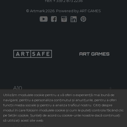
тел:
+ 359 2 873 2236
© Artmark 2026. Powered by ART GAMES
A10
Utilizăm modulele cookie pentru a vă oferi o experiență mai bună de
Licitații
navigare, pentru a personaliza conținutul și anunțurile, pentru a oferi
funcții media sociale și pentru a analiza traficul nostru. Citiți despre
Cum cumpăr
modul în care folosim modulele cookie și cum le puteți controla făcând clic
pe Setări cookie. Sunteți de acord cu cookie-urile noastre dacă continuați
Cum vând
să utilizați acest site web.
MY Artmark