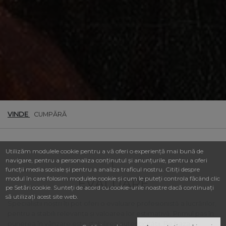
VINDE
CUMPĂRĂ
Utilizăm modulele cookie pentru a vă oferi o experiență mai bună de
navigare, pentru a personaliza conținutul și anunțurile, pentru a oferi
1.
funcții media sociale și pentru a analiza traficul nostru. Citiți despre
modul în care folosim modulele cookie și cum le puteți controla făcând clic
EVALUARE
pe Setări cookie. Sunteți de acord cu cookie-urile noastre dacă continuați
să utilizați acest site web.
Specialiștii noștri îţi pot oferi o evaluare profesionistă a lucrărilor,
pentru a stabili relevanța și valoarea lor estimativă. Primul pas în
punerea în vânzare este stabilirea autenticităţii. Pe baza