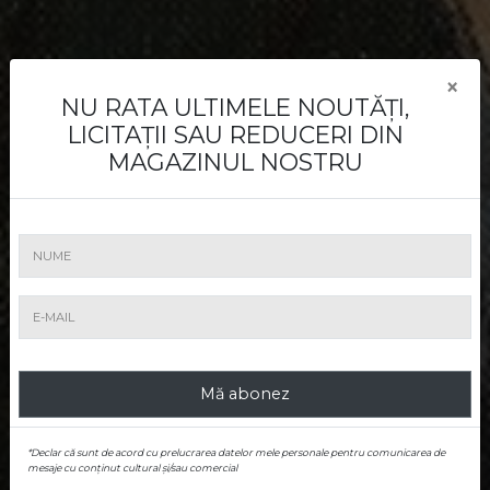
×
Cum vând
NU RATA ULTIMELE NOUTĂȚI,
LICITAȚII SAU REDUCERI DIN
MAGAZINUL NOSTRU
Aveți o lucrare de vânzare? Noi o vom
promova şi o vom vinde la cel mai bun
preţ.
Mă abonez
*Declar că sunt de acord cu prelucrarea datelor mele personale pentru comunicarea de
mesaje cu conținut cultural și/sau comercial