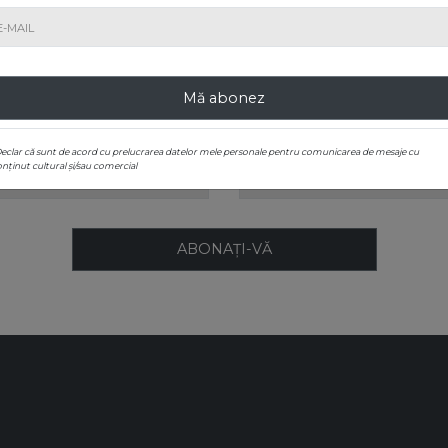
Mă abonez
NU RATAȚI NICIO EXPOZIȚIE SAU LICITAȚIE
Abonați-vă la newsletter!
Declar că sunt de acord cu prelucrarea datelor mele personale pentru comunicarea de mesaje cu
nținut cultural și/sau comercial
ABONAȚI-VĂ