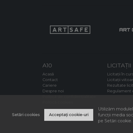
A10
LICITAȚII
Acasă
Licitații în cur
Contact
Licitații viitoa
Cariere
Rezultate licit
Despre noi
Regulament d
Politică de confidențialitate
Politică cookies
Utilizăm modulele
funcții media soc
Setări cookies
Acceptați cookie-uri
pe Setări cookie.