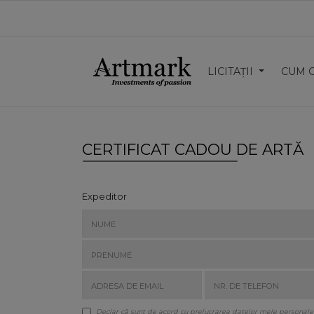
LICITAȚII
CUM 
CERTIFICAT CADOU DE ARTĂ
Expeditor
Declar că sunt de acord cu prelucrarea datelor mele personale