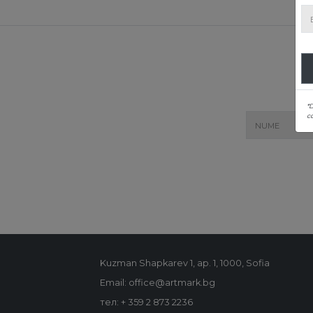
*
co
Kuzman Shapkarev 1, ap. 1, 1000, Sofia
Email: office@artmark.bg
тел:
+ 359 2 873 2236