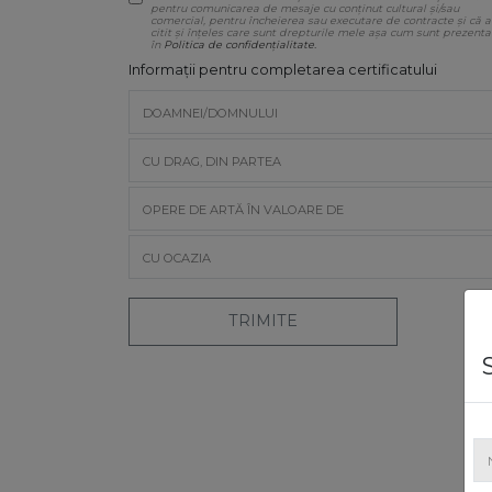
pentru comunicarea de mesaje cu conținut cultural și/sau
comercial, pentru încheierea sau executare de contracte și că 
citit și înțeles care sunt drepturile mele așa cum sunt prezenta
în
Politica de confidențialitate.
Informații pentru completarea certificatului
TRIMITE