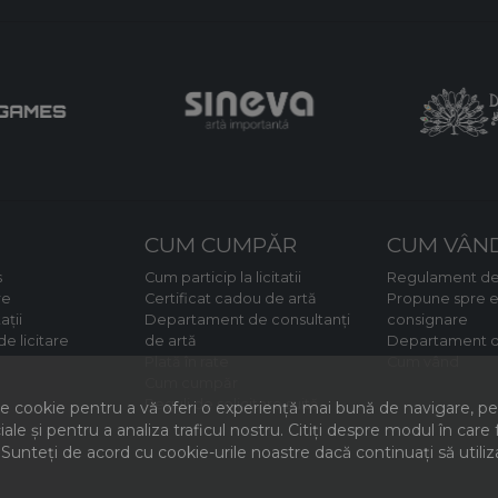
CUM CUMPĂR
CUM VÂN
s
Cum particip la licitatii
Regulament de
re
Certificat cadou de artă
Propune spre e
ații
Departament de consultanți
consignare
e licitare
de artă
Departament d
Plată în rate
Cum vând
Cum cumpăr
Reguli de solicitare suită
 cookie pentru a vă oferi o experiență mai bună de navigare, pent
iale și pentru a analiza traficul nostru. Citiți despre modul în car
 Sunteți de acord cu cookie-urile noastre dacă continuați să utiliz