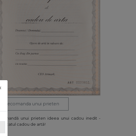
×
Recomanda unui prieten
comandă unui prieten ideea unui cadou inedit -
tificatul cadou de artă!