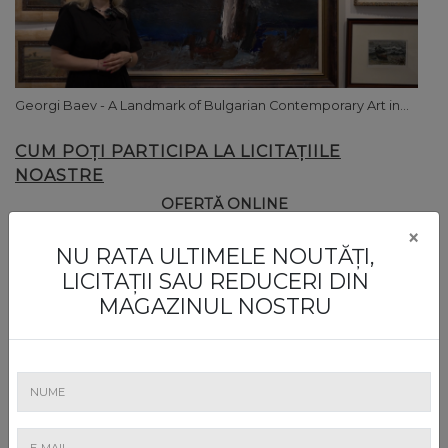
Georgi Baev - A Landmark of Bulgarian Contemporary Art in...
CUM POȚI PARTICIPA LA LICITAȚIILE
NOASTRE
OFERTĂ ONLINE
×
NU RATA ULTIMELE NOUTĂȚI,
LICITAȚII SAU REDUCERI DIN
MAGAZINUL NOSTRU
Plasează o ofertă pe site
TELEFON