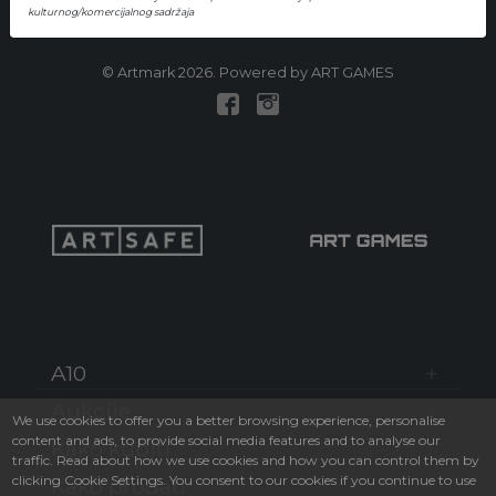
Email: office@artmark.bg
kulturnog/komercijalnog sadržaja
тел:
+ 359 2 873 2236
© Artmark 2026. Powered by ART GAMES
A10
Aukcije
We use cookies to offer you a better browsing experience, personalise
content and ads, to provide social media features and to analyse our
Kako kupiti
traffic. Read about how we use cookies and how you can control them by
clicking Cookie Settings. You consent to our cookies if you continue to use
Kako prodati