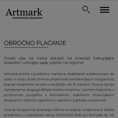
OBROČNO PLAĆANJE
Strasti više ne treba stavljati na čekanje! Sakupljajte
strateški! Licitirajte sada, platite na vrijeme!
Artmark potiče i podržava namjere etabliranih kolekcionara da
ulažu u svoju strast prema umjetnosti predstavljajući mogućnost
kupnje umjetnina na rate u razdoblju do 12 mjeseci. Ova je opcija
namijenjena dugogodišnjim kolekcionarima i vjernim kupcima s
pozitivnom poviješću s Artmarkom, stabilnom financijskom
situacijom i dobrim ugledom u zajednici ljubitelja umjetnosti.
Ova se mogućnost plaćanja odnosi na kupnju umjetnina ili zbirka
predmeta u vrijednosti većoj od 20.000 EUR po komadu (tj. ne