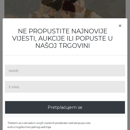
×
NE PROPUSTITE NAJNOVIJE
VIJESTI, AUKCIJE ILI POPUSTE U
NAŠOJ TRGOVINI
Pretplaćujem se
*Slažem se s obradom svojih osobnih podataka radi slanja poruka
kulturnog/komercijalnog sadržaja