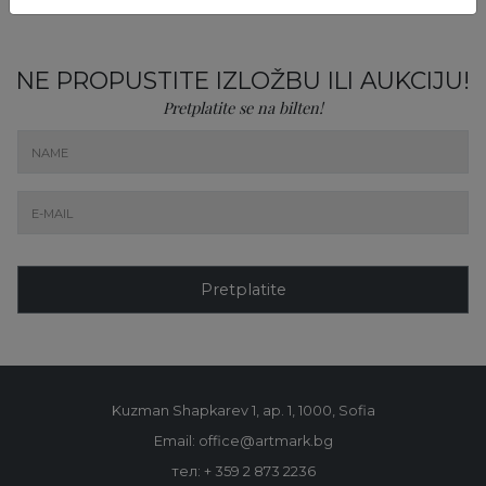
NE PROPUSTITE IZLOŽBU ILI AUKCIJU!
Pretplatite se na bilten!
Pretplatite
Kuzman Shapkarev 1, ap. 1, 1000, Sofia
Email: office@artmark.bg
тел:
+ 359 2 873 2236