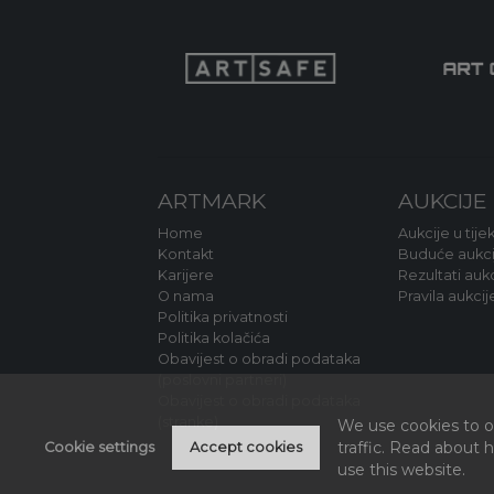
ARTMARK
AUKCIJE
Home
Aukcije u tije
Kontakt
Buduće aukci
Karijere
Rezultati aukc
O nama
Pravila aukcij
Politika privatnosti
Politika kolačića
Obavijest o obradi podataka
(poslovni partneri)
Obavijest o obradi podataka
(stranke)
We use cookies to of
traffic. Read about
Cookie settings
Accept cookies
use this website.