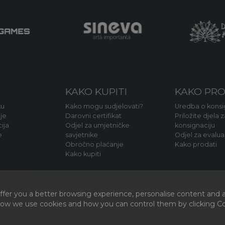
KAKO KUPITI
KAKO PRO
ku
Kako mogu sudjelovati?
Uredba o konsig
je
Darovni certifikat
Priložite djela z
ija
Odjel za umjetničke
konsignaciju
e
savjetnike
Odjel za evalua
Obročno plaćanje
Kako prodati
Kako kupiti
fer you a better browsing experience, personalise content and a
 how we use cookies and how you can control them by clicking Coo