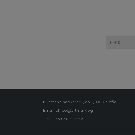
Kuzman Shapkarev 1, ap. 1, 1000, Sofia
Email: office@artmark.bg
тел:
+ 359 2 873 2236