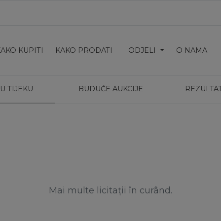
KAKO KUPITI
KAKO PRODATI
ODJELI
O NAMA
U TIJEKU
BUDUĆE AUKCIJE
REZULTAT
Mai multe licitații în curând.