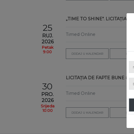
„TIME TO SHINE". LICITAȚIA D
25
Timed Online
RUJ.
2026
Petak
9:00
DODAJ U KALENDAR
LOTO
LICITAȚIA DE FAPTE BUNE #67
30
Timed Online
PRO.
2026
Srijeda
10:00
DODAJ U KALENDAR
LOTO