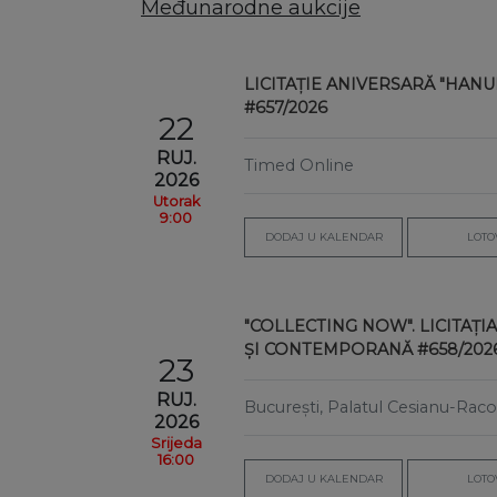
Međunarodne aukcije
LICITAȚIE ANIVERSARĂ "HANUL 
#657/2026
22
RUJ.
Timed Online
2026
Utorak
9:00
DODAJ U KALENDAR
LOTO
"COLLECTING NOW". LICITAȚ
ȘI CONTEMPORANĂ #658/202
23
RUJ.
București, Palatul Cesianu-Raco
2026
Srijeda
16:00
DODAJ U KALENDAR
LOTO