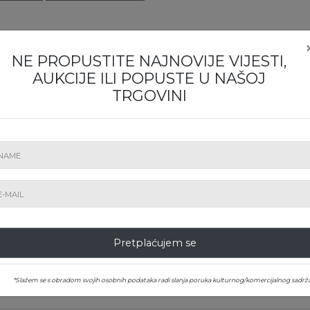
E BIJUTERII #659/2026
NE PROPUSTITE NAJNOVIJE VIJESTI,
AUKCIJE ILI POPUSTE U NAŠOJ
TRGOVINI
VI
LICITIRAJTE ONLINE
7/2026
Pretplaćujem se
VI
LICITIRAJTE ONLINE
*Slažem se s obradom svojih osobnih podataka radi slanja poruka kulturnog/komercijalnog sadrža