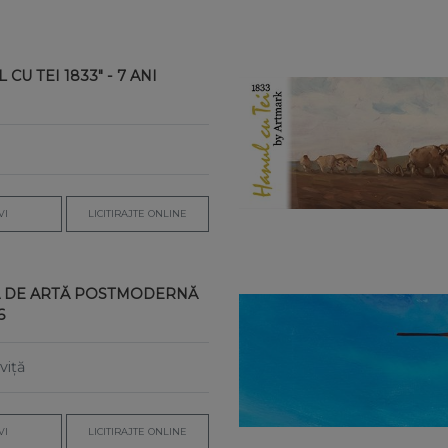
CU TEI 1833" - 7 ANI
VI
LICITIRAJTE ONLINE
IA DE ARTĂ POSTMODERNĂ
6
viță
VI
LICITIRAJTE ONLINE