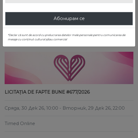
ТЪРСИ ЛОТОВЕ
Абонирам се
ОНЛАЙН НАДДАВАНЕ
*Declar că sunt de acord cu prelucrarea datelor mele personale pentru comunicarea de
mesaje cu conținut cultural și/sau comercial
LICITAȚIA DE FAPTE BUNE #677/2026
Сряда, 30 Дек 26, 10:00
- Вторник, 29 Дек 26, 22:00
Timed Online