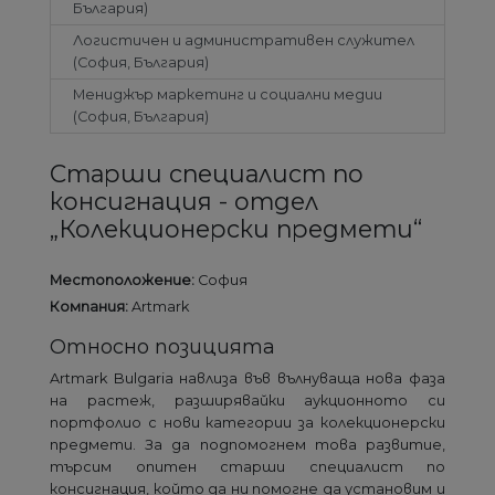
България)
Логистичен и административен служител
(София, България)
Мениджър маркетинг и социални медии
(София, България)
Старши специалист по
консигнация - отдел
„Колекционерски предмети“
Местоположение:
София
Компания:
Artmark
Относно позицията
Artmark Bulgaria навлиза във вълнуваща нова фаза
на растеж, разширявайки аукционното си
портфолио с нови категории за колекционерски
предмети. За да подпомогнем това развитие,
търсим опитен старши специалист по
консигнация, който да ни помогне да установим и