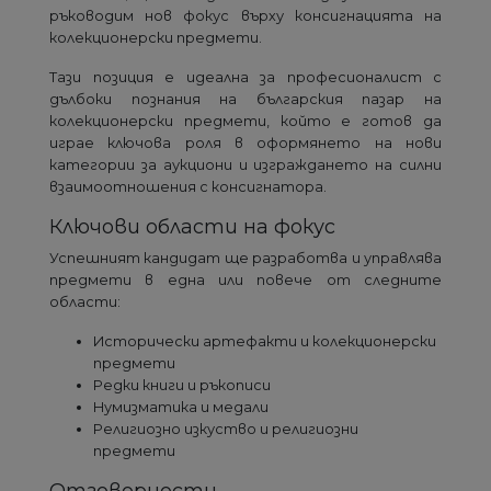
ръководим нов фокус върху консигнацията на
колекционерски предмети.
Тази позиция е идеална за професионалист с
дълбоки познания на българския пазар на
колекционерски предмети, който е готов да
играе ключова роля в оформянето на нови
категории за аукциони и изграждането на силни
взаимоотношения с консигнатора.
Ключови области на фокус
Успешният кандидат ще разработва и управлява
предмети в една или повече от следните
области:
Исторически артефакти и колекционерски
предмети
Редки книги и ръкописи
Нумизматика и медали
Религиозно изкуство и религиозни
предмети