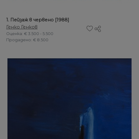
1. Пейзаж в червено [1988]
Генко Генков
Оценка
: € 3.500 - 5.500
Продадено
: € 8.500