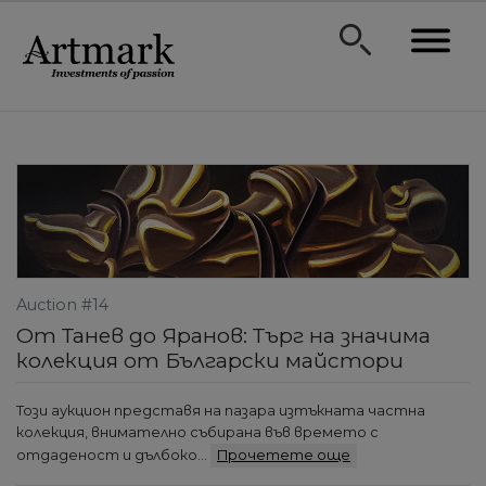
Auction #14
От Танев до Яранов: Търг на значима
колекция от Български майстори
Този аукцион представя на пазара изтъкната частна
колекция, внимателно събирана във времето с
отдаденост и дълбоко…
Прочетете още