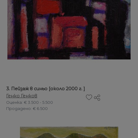
3. Пейзаж в синьо [около 2000 г. ]
Генко Генков
Оценка
: € 3.500 - 5.500
Продадено
: € 6.500