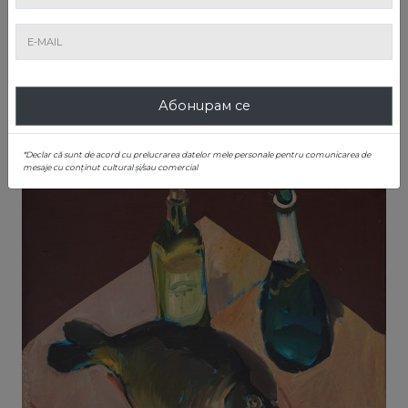
5. Пуйки
Любен Зидаров
Оценка
: € 2.000 - 3.000
Абонирам се
Продадено
: € 3.500
*Declar că sunt de acord cu prelucrarea datelor mele personale pentru comunicarea de
mesaje cu conținut cultural și/sau comercial